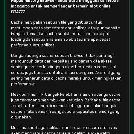
Hapus history Browser anda atau menggunakan Mode
incognito untuk memperlancar bermain slot online
GTA777.
Cache merupakan sebuah file yang dibuat untuk
menyimpan data sementara dari aplikasi ataupun website.
Fungsi utama dari cache adalah untuk mempercepat
loading dari sebuah halaman web atau mempercepat
performa suatu aplikasi.
Dengan adanya cache, sebuah browser tidak perlu lagi
mengunduh data dari website yang pernah kita akses
sehingga proses loadingnya akan bertambah cepat. Hal
serupa juga berlaku untuk aplikasi dan game Android yang
sering menaruh data di cache mereka untuk meningkatkan
performanya.
Meskipun memiliki banyak kelebihan, namun adanya cache
juga terkadang menimbulkan kerugian. Berbagai file cache
tersebut tersimpan di memori sehingga semakin banyak
cache, maka semakin banyak pula kapasitas memori yang
digunakan.
Meskipun berbagai aplikasi dan browser secara otomatis
akan menghapus cache tersebut dalam jangka waktu