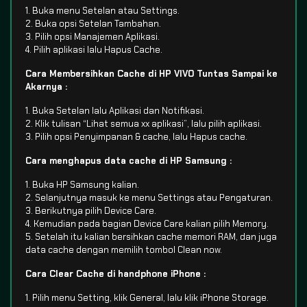
1. Buka menu Setelan atau Settings.
2. Buka opsi Setelan Tambahan.
3. Pilih opsi Manajemen Aplikasi.
4. Pilih aplikasi lalu Hapus Cache.
Cara Membersihkan Cache di HP VIVO Tuntas Sampai ke
Akarnya :
1. Buka Setelan lalu Aplikasi dan Notifikasi.
2. Klik tulisan “Lihat semua xx aplikasi”, lalu pilih aplikasi.
3. Pilih opsi Penyimpanan & cache, lalu Hapus cache.
Cara menghapus data cache di HP Samsung :
1. Buka HP Samsung kalian.
2. Selanjutnya masuk ke menu Settings atau Pengaturan.
3. Berikutnya pilih Device Care.
4. Kemudian pada bagian Device Care kalian pilih Memory.
5. Setelah itu kalian bersihkan cache memori RAM, dan juga
data cache dengan memilih tombol Clean now.
Cara Clear Cache di handphone iPhone :
1. Pilih menu Setting, klik General, lalu klik iPhone Storage.