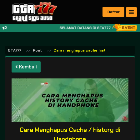
Daftar
SELAMAT DATANG DI GTA777, SITUS SLOT ONL
GTA777
Post
Cara menghapus cache history di handphone
Kembali
Cara Menghapus Cache / history di
Handphone