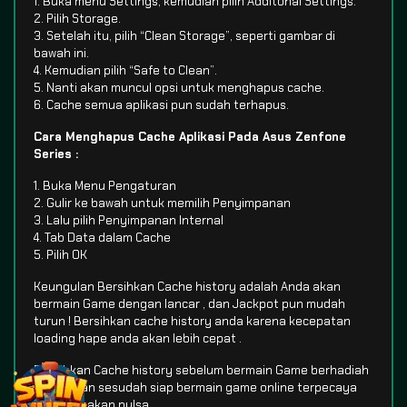
1. Buka menu Settings, kemudian pilih Additonal Settings.
2. Pilih Storage.
3. Setelah itu, pilih “Clean Storage”, seperti gambar di
bawah ini.
4. Kemudian pilih “Safe to Clean”.
5. Nanti akan muncul opsi untuk menghapus cache.
6. Cache semua aplikasi pun sudah terhapus.
Cara Menghapus Cache Aplikasi Pada Asus Zenfone
Series :
1. Buka Menu Pengaturan
2. Gulir ke bawah untuk memilih Penyimpanan
3. Lalu pilih Penyimpanan Internal
4. Tab Data dalam Cache
5. Pilih OK
Keungulan Bersihkan Cache history adalah Anda akan
bermain Game dengan lancar , dan Jackpot pun mudah
turun ! Bersihkan cache history anda karena kecepatan
loading hape anda akan lebih cepat .
Bersihkan Cache history sebelum bermain Game berhadiah
online, dan sesudah siap bermain game online terpecaya
menggunakan pulsa .