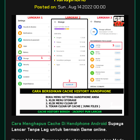
Posted on:
Sun , Aug 14 2022 00:00
Cara Menghapus Cache Di Handphone Android
Supaya
Lancar Tanpa Lag untuk bermain Game online.