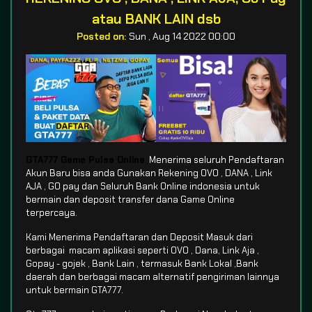
atau BANK LAIN dsb
Posted on:
Sun , Aug 14 2022 00:00
GTA777 Game Pulsa Online
Menerima seluruh Pendaftaran
Akun Baru bisa anda Gunakan Rekening OVO , DANA , Link
AJA , GO pay dan Seluruh Bank Online indonesia untuk
bermain dan deposit transfer dana Game Online
terpercaya.
Kami Menerima Pendaftaran dan Deposit Masuk dari
berbagai macam aplikasi seperti OVO , Dana, Link Aja ,
Gopay - gojek , Bank Lain , termasuk Bank Lokal ,Bank
daerah dan berbagai macam alternatif pengiriman lainnya
untuk bermain GTA777.