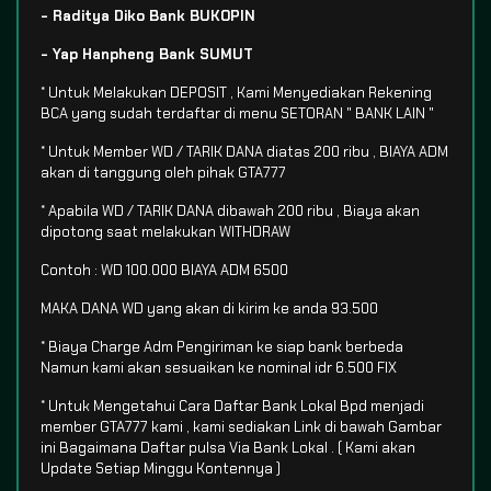
- Raditya Diko Bank BUKOPIN
- Yap Hanpheng Bank SUMUT
* Untuk Melakukan DEPOSIT , Kami Menyediakan Rekening
BCA yang sudah terdaftar di menu SETORAN " BANK LAIN "
* Untuk Member WD / TARIK DANA diatas 200 ribu , BIAYA ADM
akan di tanggung oleh pihak GTA777
* Apabila WD / TARIK DANA dibawah 200 ribu , Biaya akan
dipotong saat melakukan WITHDRAW
Contoh : WD 100.000 BIAYA ADM 6500
MAKA DANA WD yang akan di kirim ke anda 93.500
* Biaya Charge Adm Pengiriman ke siap bank berbeda
Namun kami akan sesuaikan ke nominal idr 6.500 FIX
* Untuk Mengetahui Cara Daftar Bank Lokal Bpd menjadi
member GTA777 kami , kami sediakan Link di bawah Gambar
ini Bagaimana Daftar pulsa Via Bank Lokal . ( Kami akan
Update Setiap Minggu Kontennya )