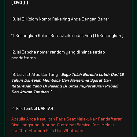
( OVO ) )
10. Isi Di Kolom Nomor Rekening Anda Dengan Benar
11. Kosongkan Kolom Referal Jika Tidak Ada ( Di Kosongkan )
12. Isi Capcha nomer random yang di minta setiap
pendaftaran .
13. Cek list Atau Centang "
Saya Telah Berusia Lebih Dari 18
Tahun DanTelah Membaca Dan Menerima Syarat Dan
Ketentuan Yang Di Pasang Di Situs Ini,Peraturan Pribadi
Dan Aturan Taruhan.
"
14. Klik Tombol
DAFTAR
Apabila Anda Kesulitan Pada Saat Melakukan Pendaftaran
Bisa Langsung Hubungi Customer Service Kami Melalui
LiveChat Ataupun Bisa Dari Whatsapp