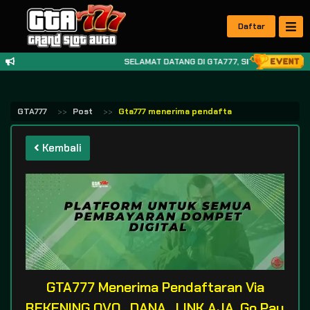
Daftar
SELAMAT DATANG DI GTA777, SITUS SLOT ONLIN
GTA777
Post
Gta777 menerima pendaftaran via rekening ovo 
Kembali
GTA777 Menerima Pendaftaran Via
REKENING OVO , DANA , LINK AJA, Go Pay