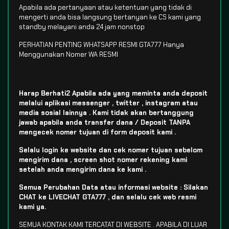
Apabila ada pertanyaan atau ketentuan yang tidak di
mengerti anda bisa langsung bertanyan ke CS kami yang
standby melayani anda 24 jam nonstop
PERHATIAN PENTING WHATSAPP RESMI GTA777 Hanya
Menggunakan Nomer WA RESMI
Harap Berhati2 Apabila ada yang meminta anda deposit
melalui aplikasi messenger , twitter , instagram atau
media sosial lainnya . Kami tidak akan bertanggung
jawab apabila anda transfer dana / Deposit TANPA
mengecek nomer tujuan di form deposit kami .
Selalu login ke website dan cek nomer tujuan sebelom
mengirim dana , screen shot nomer rekening kami
setelah anda mengirim dana ke kami .
Semua Perubahan Data atau informasi website : Silakan
CHAT ke LIVECHAT GTA777 , dan selalu cek web resmi
kami ya.
SEMUA KONTAK KAMI TERCATAT DI WEBSITE . APABILA DI LUAR