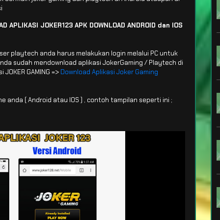
i
AD APLIKASI JOKER123 APK DOWNLOAD ANDROID dan IOS
r playtech anda harus melakukan login melalui PC untuk
da sudah mendownload aplikasi JokerGaming / Playtech di
asi JOKER GAMING =>
Download Aplikasi Joker Gaming
anda ( Android atau IOS ) , contoh tampilan seperti ini ;