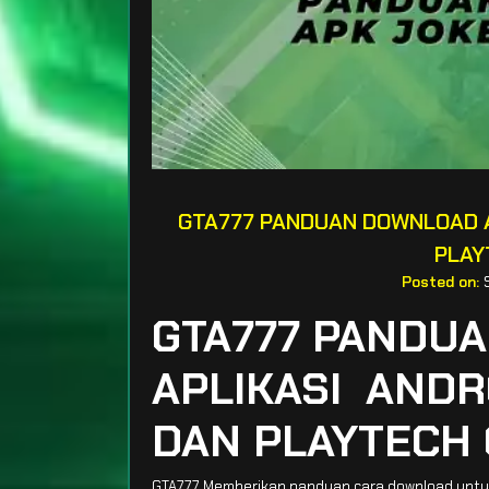
GTA777 PANDUAN DOWNLOAD A
PLAY
Posted on:
GTA777 PANDU
APLIKASI ANDR
DAN PLAYTECH 
GTA777 Memberikan panduan cara download untuk 