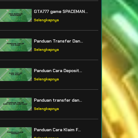
GTA777 game SPACEMAN...
Selengkapnya
Panduan Transfer Dan...
Selengkapnya
Panduan Cara Deposit...
Selengkapnya
Panduan transfer dan...
Selengkapnya
Panduan Cara Klaim F...