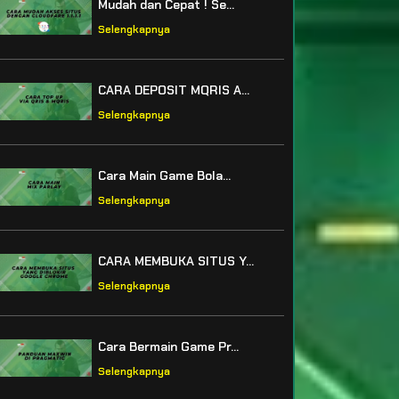
Mudah dan Cepat ! Se...
Selengkapnya
CARA DEPOSIT MQRIS A...
Selengkapnya
Cara Main Game Bola...
Selengkapnya
CARA MEMBUKA SITUS Y...
Selengkapnya
Cara Bermain Game Pr...
Selengkapnya